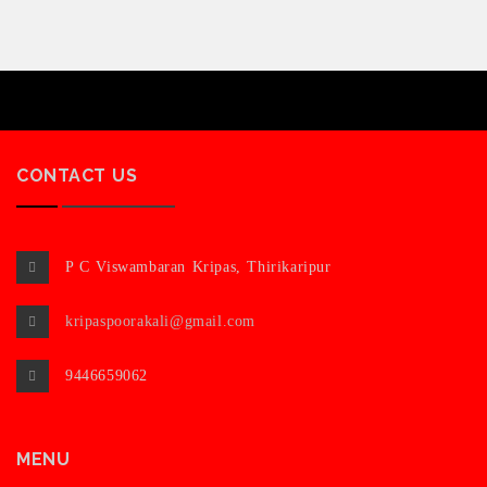
CONTACT US
P C Viswambaran Kripas, Thirikaripur
kripaspoorakali@gmail.com
9446659062
MENU