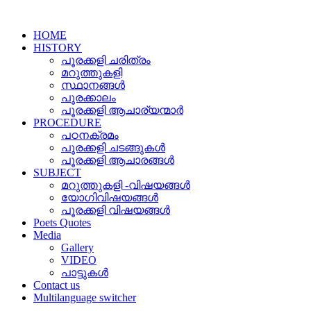
HOME
HISTORY
പൂരക്കളി ചരിത്രം
മറുത്തുകളി
സ്ഥാനങ്ങൾ
പൂരക്കാലം
പൂരക്കളി ആചാര്യന്മാർ
PROCEDURE
പഠനക്രമം
പൂരക്കളി ചടങ്ങുകൾ
പൂരക്കളി ആചാരങ്ങൾ
SUBJECT
മറുത്തുകളി -വിഷയങ്ങൾ
യോഗിവിഷയങ്ങൾ
പൂരക്കളി വിഷയങ്ങള്‍
Poets Quotes
Media
Gallery
VIDEO
പാട്ടുകൾ
Contact us
Multilanguage switcher