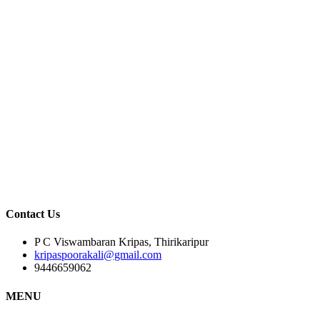
Gallery
Contact Us
P C Viswambaran Kripas, Thirikaripur
kripaspoorakali@gmail.com
9446659062
MENU